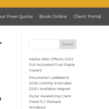
our Free Quote
Book Online
Client Portal
r
Search
Adobe After Effects 2022
Full-Activated Final Stable
Instant
Perumahan Laddaland
2026 CAMRip Extended
DD5.1 Available Magnet
o
Dune: Awakening Crack
Fixed FLT Release
Windows