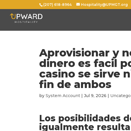
(207) 618-8964
Hospitality@UPMGT.org
Aprovisionar y n
dinero es facil 
casino se sirve n
fin de ambos
by
System Account
|
Jul 9, 2026
|
Uncatego
Los posibilidades 
igualmente resulta