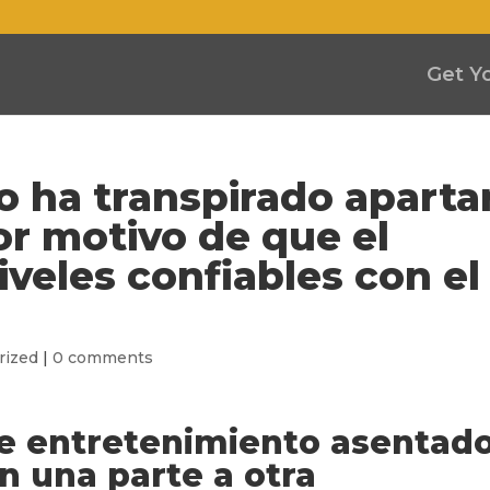
Get Y
o ha transpirado aparta
por motivo de que el
iveles confiables con el
rized
|
0 comments
de entretenimiento asentad
n una parte a otra