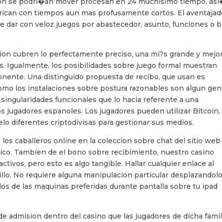
acion se podri�an mover procesan en 24 muchisimo tiempo, as
brican con tiempos aun mas profusamente cortos. El aventajad
ite dar con veloz juegos por abastecedor, asunto, funciones o 
on cubren lo perfectamente preciso, una mi?s grande y mejo
. Igualmente, los posibilidades sobre juego formal muestran
nente. Una distinguido propuesta de recibo, que usan es
omo los instalaciones sobre postura razonables son algun gen
singularidades funcionales que lo hacia referente a una
s jugadores espanoles. Los jugadores pueden utilizar Bitcoin,
lo diferentes criptodivisas para gestionar sus medios.
los caballeros online en la coleccion sobre chat del sitio web
ico. Tambien de el bono sobre recibimiento, nuestro casino
activos, pero esto es algo tangible. Hallar cualquier enlace al
illo. No requiere alguna manipulacion particular desplazandol
illos de las maquinas preferidas durante pantalla sobre tu ipad
de admision dentro del casino que las jugadores de dicha famil