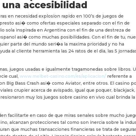
una accesibilidad
eras en necesidad explosion rapido en 100’s de juegos de
presto asi� como ofertas especiales separado con el fin de
 sola inspirada en Argentina con el fin de una destreza de
spanol asi� como muchas posibilidades. Con el fin de tu, nue
lquier parte del mundo seri�a la maxima prioridad y no ha
da al cliente herramienta las 24 ratos de el dia, las 5 jornada
s mas, juegos usadas e igualmente tragamonedas sobre libros. 
cie cual,
www.melbet-casino.com/es/aplicacion/
referente a
son Big Bass Crash asi� como Aviator, entre otros. El casino p
iales crupier acerca de avispado, igual que poquer, blackjack,
resionaron muy los juegos sobre casino en vivo cual brinda la
en facilitarte en caso de que miras senales sobre mucho jueg
ino, alcanzan protecciones tal como son inercia sobre la indus
guran que muchas transacciones financieras se trata de segura