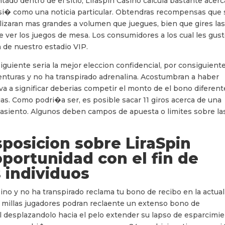
tado dentro de el sitio, Liraspin Casino calcula bastante acerc
asi� como una noticia particular. Obtendras recompensas que 
alizaran mas grandes a volumen que juegues, bien que gires la
de ver los juegos de mesa. Los consumidores a los cual les gust
n de nuestro estadio VIP.
guiente seria la mejor eleccion confidencial, por consiguient
enturas y no ha transpirado adrenalina. Acostumbran a haber
 va a significar deberias competir el monto de el bono diferen
as. Como podri�a ser, es posible sacar 11 giros acerca de una
 asiento. Algunos deben campos de apuesta o limites sobre la
sposicion sobre LiraSpin
portunidad con el fin de
 individuos
ino y no ha transpirado reclama tu bono de recibo en la actua
o millas jugadores podran reclaente un extenso bono de
 desplazandolo hacia el pelo extender su lapso de esparcimie