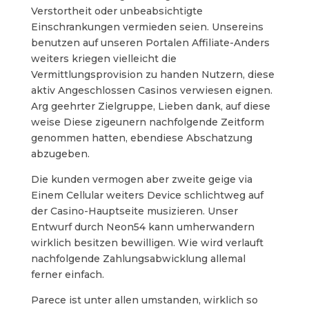
Verstortheit oder unbeabsichtigte
Einschrankungen vermieden seien. Unsereins
benutzen auf unseren Portalen Affiliate-Anders
weiters kriegen vielleicht die
Vermittlungsprovision zu handen Nutzern, diese
aktiv Angeschlossen Casinos verwiesen eignen.
Arg geehrter Zielgruppe, Lieben dank, auf diese
weise Diese zigeunern nachfolgende Zeitform
genommen hatten, ebendiese Abschatzung
abzugeben.
Die kunden vermogen aber zweite geige via
Einem Cellular weiters Device schlichtweg auf
der Casino-Hauptseite musizieren. Unser
Entwurf durch Neon54 kann umherwandern
wirklich besitzen bewilligen. Wie wird verlauft
nachfolgende Zahlungsabwicklung allemal
ferner einfach.
Parece ist unter allen umstanden, wirklich so