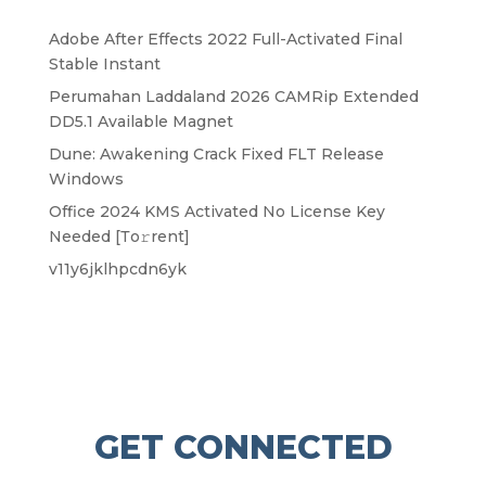
Adobe After Effects 2022 Full-Activated Final
Stable Instant
Perumahan Laddaland 2026 CAMRip Extended
DD5.1 Available Magnet
Dune: Awakening Crack Fixed FLT Release
Windows
Office 2024 KMS Activated No License Key
Needed [Тo𝚛rent]
v11y6jklhpcdn6yk
GET CONNECTED