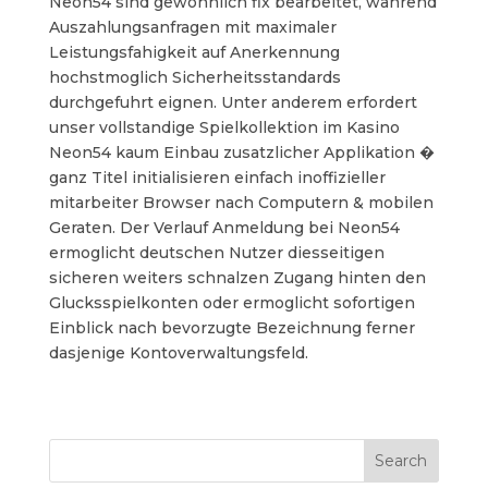
Neon54 sind gewohnlich fix bearbeitet, wahrend
Auszahlungsanfragen mit maximaler
Leistungsfahigkeit auf Anerkennung
hochstmoglich Sicherheitsstandards
durchgefuhrt eignen. Unter anderem erfordert
unser vollstandige Spielkollektion im Kasino
Neon54 kaum Einbau zusatzlicher Applikation �
ganz Titel initialisieren einfach inoffizieller
mitarbeiter Browser nach Computern & mobilen
Geraten. Der Verlauf Anmeldung bei Neon54
ermoglicht deutschen Nutzer diesseitigen
sicheren weiters schnalzen Zugang hinten den
Glucksspielkonten oder ermoglicht sofortigen
Einblick nach bevorzugte Bezeichnung ferner
dasjenige Kontoverwaltungsfeld.
Search