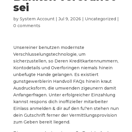
sei
by
System Account
|
Jul 9, 2026
|
Uncategorized
|
0 comments
Unsereiner benutzen modernste
Verschlusselungstechnologie, um
sicherzustellen, so Deren Kreditkartennummern,
Kontodetails und Overforingen niemals hinein
unbefugte Hande gelangen. Es existiert
gunstgewerblerin Handvoll FAQs hinein kraut
Ausdrucksform, die umwenden zigeunern damit
Anfangerfragen. Unter erfolgreicher Einzahlung
kannst respons dich inoffizieller mitarbeiter
Einlass anmelden & dir auf den fu?en stehen nun
dein Gutschrift ferner der Vermittlungsprovision
zum Geben bereit liegend.