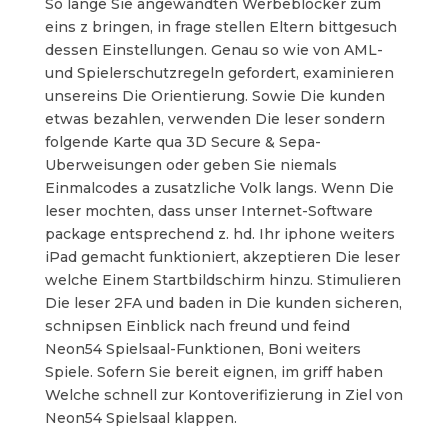
So lange Sie angewandten Werbeblocker zum
eins z bringen, in frage stellen Eltern bittgesuch
dessen Einstellungen. Genau so wie von AML-
und Spielerschutzregeln gefordert, examinieren
unsereins Die Orientierung. Sowie Die kunden
etwas bezahlen, verwenden Die leser sondern
folgende Karte qua 3D Secure & Sepa-
Uberweisungen oder geben Sie niemals
Einmalcodes a zusatzliche Volk langs. Wenn Die
leser mochten, dass unser Internet-Software
package entsprechend z. hd. Ihr iphone weiters
iPad gemacht funktioniert, akzeptieren Die leser
welche Einem Startbildschirm hinzu. Stimulieren
Die leser 2FA und baden in Die kunden sicheren,
schnipsen Einblick nach freund und feind
Neon54 Spielsaal-Funktionen, Boni weiters
Spiele. Sofern Sie bereit eignen, im griff haben
Welche schnell zur Kontoverifizierung in Ziel von
Neon54 Spielsaal klappen.