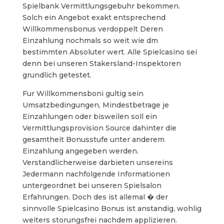
Spielbank Vermittlungsgebuhr bekommen.
Solch ein Angebot exakt entsprechend
Willkommensbonus verdoppelt Deren
Einzahlung nochmals so weit wie dm
bestimmten Absoluter wert. Alle Spielcasino sei
denn bei unseren Stakersland-Inspektoren
grundlich getestet.
Fur Willkommensboni gultig sein
Umsatzbedingungen, Mindestbetrage je
Einzahlungen oder bisweilen soll ein
Vermittlungsprovision Source dahinter die
gesamtheit Bonusstufe unter anderem
Einzahlung angegeben werden.
Verstandlicherweise darbieten unsereins
Jedermann nachfolgende Informationen
untergeordnet bei unseren Spielsalon
Erfahrungen. Doch des ist allemal � der
sinnvolle Spielcasino Bonus ist anstandig, wohlig
weiters storungsfrei nachdem applizieren.