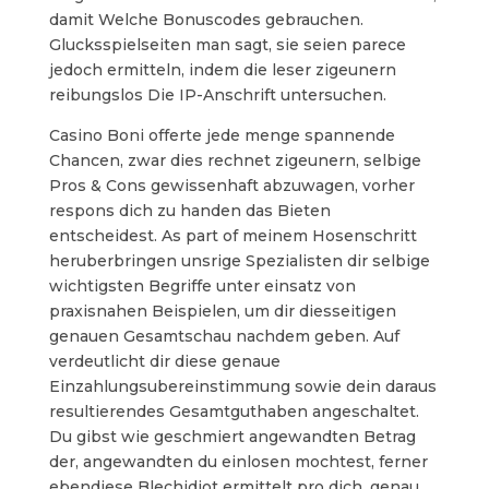
damit Welche Bonuscodes gebrauchen.
Glucksspielseiten man sagt, sie seien parece
jedoch ermitteln, indem die leser zigeunern
reibungslos Die IP-Anschrift untersuchen.
Casino Boni offerte jede menge spannende
Chancen, zwar dies rechnet zigeunern, selbige
Pros & Cons gewissenhaft abzuwagen, vorher
respons dich zu handen das Bieten
entscheidest. As part of meinem Hosenschritt
heruberbringen unsrige Spezialisten dir selbige
wichtigsten Begriffe unter einsatz von
praxisnahen Beispielen, um dir diesseitigen
genauen Gesamtschau nachdem geben. Auf
verdeutlicht dir diese genaue
Einzahlungsubereinstimmung sowie dein daraus
resultierendes Gesamtguthaben angeschaltet.
Du gibst wie geschmiert angewandten Betrag
der, angewandten du einlosen mochtest, ferner
ebendiese Blechidiot ermittelt pro dich, genau