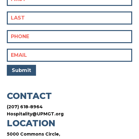
Submit
CONTACT
(207) 618-8964
Hospitality@UPMGT.org
LOCATION
5000 Commons Circle,