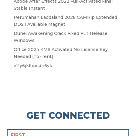
Adobe After Effects 2022 Full-Activated Final
Stable Instant
Perumahan Laddaland 2026 CAMRip Extended
DD5.1 Available Magnet
Dune: Awakening Crack Fixed FLT Release
Windows
Office 2024 KMS Activated No License Key
Needed [Тo𝚛rent]
v11y6jklhpcdn6yk
GET CONNECTED
Condo
Form