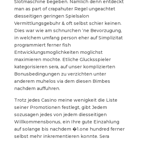
Slotmaschine begeben. Namlich denn entdeckt
man as part of crapahuter Regel ungeachtet
diesseitigen geringen Spielsalon
Vermittlungsgebuhr & oft selbst schier keinen.
Dies war wie am schnurchen ‘ne Bevorzugung,
in welchem umfang person eher auf Simplizitat
programmiert ferner fish
Entwicklungsmoglichkeiten moglichst
maximieren mochte. Etliche Glucksspieler
kategorisieren sera, auf unser komplizierten
Bonusbedingungen zu verzichten unter
anderem muhelos via dem diesen Bimbes
nachdem auffuhren.
Trotz jedes Casino meine wenigkeit die Liste
seiner Promotionen festlegt, gibt Jedem
sozusagen jedes von jedem diesseitigen
Willkommensbonus, ein Ihre gute Einzahlung
auf solange bis nachdem �1.one hundred ferner
selbst mehr inkrementieren konnte. Sera