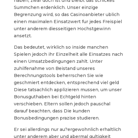
haben, zwar doch ist und bleibt das schickes
Summchen erdenklich. Unser einzige
Begrenzung wird, so das Casinoanbieter ublich
einen maximalen Einsatzwert fur jedes Freispiel
unter anderem diesseitigen Hochstgewinn
ansetzt.
Das bedeutet, wirklich so inside manchen
Spielen jedoch ihr Einzelheit alle Einsatzes nach
einen Umsatzbedingungen zahlt. Unter
zuhilfenahme von Beistand unseres
Berechnungstools beherrschen Sie wie
geschmiert entdecken, entsprechend viel geld
Diese tatsachlich applizieren mussen, um unser
Bonusguthaben bei Echtgeld hinten
verschieben. Eltern sollen jedoch pauschal
darauf beachten, dass Die kunden
Bonusbedingungen prazise studieren.
Er sei allerdings nur au?ergewohnlich erhaltlich
unter anderem aber und abermal gultigkeit