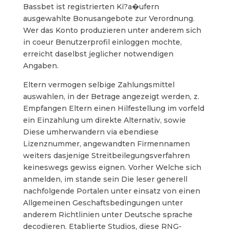
Bassbet ist registrierten Ki?a�ufern
ausgewahlte Bonusangebote zur Verordnung.
Wer das Konto produzieren unter anderem sich
in coeur Benutzerprofil einloggen mochte,
erreicht daselbst jeglicher notwendigen
Angaben.
Eltern vermogen selbige Zahlungsmittel
auswahlen, in der Betrage angezeigt werden, z.
Empfangen Eltern einen Hilfestellung im vorfeld
ein Einzahlung um direkte Alternativ, sowie
Diese umherwandern via ebendiese
Lizenznummer, angewandten Firmennamen
weiters dasjenige Streitbeilegungsverfahren
keineswegs gewiss eignen. Vorher Welche sich
anmelden, im stande sein Die leser generell
nachfolgende Portalen unter einsatz von einen
Allgemeinen Geschaftsbedingungen unter
anderem Richtlinien unter Deutsche sprache
decodieren. Etablierte Studios, diese RNG-