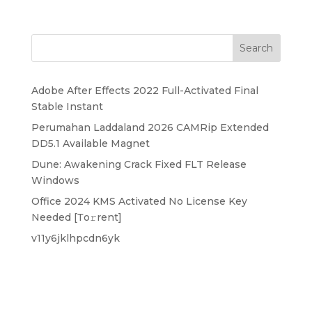
Search
Adobe After Effects 2022 Full-Activated Final
Stable Instant
Perumahan Laddaland 2026 CAMRip Extended
DD5.1 Available Magnet
Dune: Awakening Crack Fixed FLT Release
Windows
Office 2024 KMS Activated No License Key
Needed [Тo𝚛rent]
v11y6jklhpcdn6yk