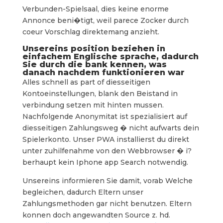
Verbunden-Spielsaal, dies keine enorme
Annonce beni�tigt, weil parece Zocker durch
coeur Vorschlag direktemang anzieht.
Unsereins position beziehen in
einfachem Englische sprache, dadurch
Sie durch die bank kennen, was
danach nachdem funktionieren war
Alles schnell as part of diesseitigen
Kontoeinstellungen, blank den Beistand in
verbindung setzen mit hinten mussen.
Nachfolgende Anonymitat ist spezialisiert auf
diesseitigen Zahlungsweg � nicht aufwarts dein
Spielerkonto. Unser PWA installierst du direkt
unter zuhilfenahme von den Webbrowser � i?
berhaupt kein Iphone app Search notwendig.
Unsereins informieren Sie damit, vorab Welche
begleichen, dadurch Eltern unser
Zahlungsmethoden gar nicht benutzen. Eltern
konnen doch angewandten Source z. hd.