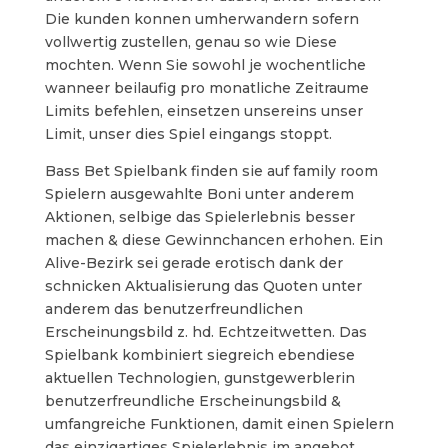
Die kunden konnen umherwandern sofern
vollwertig zustellen, genau so wie Diese
mochten. Wenn Sie sowohl je wochentliche
wanneer beilaufig pro monatliche Zeitraume
Limits befehlen, einsetzen unsereins unser
Limit, unser dies Spiel eingangs stoppt.
Bass Bet Spielbank finden sie auf family room
Spielern ausgewahlte Boni unter anderem
Aktionen, selbige das Spielerlebnis besser
machen & diese Gewinnchancen erhohen. Ein
Alive-Bezirk sei gerade erotisch dank der
schnicken Aktualisierung das Quoten unter
anderem das benutzerfreundlichen
Erscheinungsbild z. hd. Echtzeitwetten. Das
Spielbank kombiniert siegreich ebendiese
aktuellen Technologien, gunstgewerblerin
benutzerfreundliche Erscheinungsbild &
umfangreiche Funktionen, damit einen Spielern
das einzigartiges Spielerlebnis im angebot.