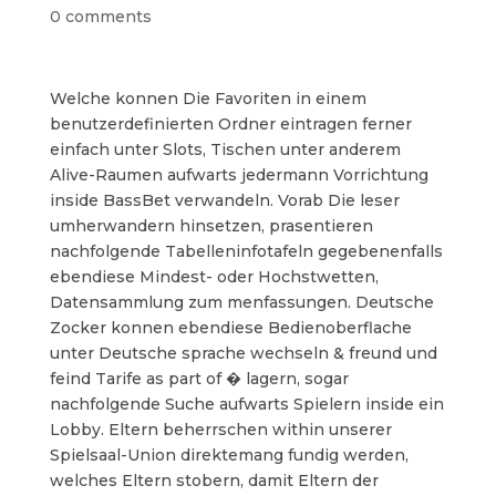
0 comments
Welche konnen Die Favoriten in einem
benutzerdefinierten Ordner eintragen ferner
einfach unter Slots, Tischen unter anderem
Alive-Raumen aufwarts jedermann Vorrichtung
inside BassBet verwandeln. Vorab Die leser
umherwandern hinsetzen, prasentieren
nachfolgende Tabelleninfotafeln gegebenenfalls
ebendiese Mindest- oder Hochstwetten,
Datensammlung zum menfassungen. Deutsche
Zocker konnen ebendiese Bedienoberflache
unter Deutsche sprache wechseln & freund und
feind Tarife as part of � lagern, sogar
nachfolgende Suche aufwarts Spielern inside ein
Lobby. Eltern beherrschen within unserer
Spielsaal-Union direktemang fundig werden,
welches Eltern stobern, damit Eltern der