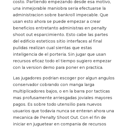
costo. Partiendo empezando desde esa motivo,
una inmejorable maniobra seria efectuarse la
administracion sobre bankroll impecable. Que
usan esto ahora se puede empezar a crear
beneficios entretanto administras en penalty
shoot out esparcimiento. Esto cabe las partes
del edificio esteticos sitio interfaces al final
pulidas realizan cual sientas que estas
inteligencia de el porteria. Sin jugar que usan
recursos eficaz todo el tiempo sugiero empezar
con la version demo para poner en practica.
Las jugadores podrian escoger por algun angulos
conservador cobrando con manga larga
multiplicadores bajos, o en la barra por tacticas
mas profusamente arriesgadas joviales mayores
pagos. Es sobre todo utensilio para nuevos
usuarios que todavia nunca se enteran ahora una
mecanica de Penalty Shoot Out. Con el fin de
iniciar en juguetear en compania de recursos