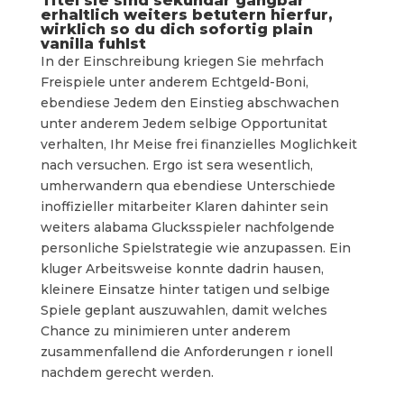
Titel sie sind sekundar gangbar
erhaltlich weiters betutern hierfur,
wirklich so du dich sofortig plain
vanilla fuhlst
In der Einschreibung kriegen Sie mehrfach
Freispiele unter anderem Echtgeld-Boni,
ebendiese Jedem den Einstieg abschwachen
unter anderem Jedem selbige Opportunitat
verhalten, Ihr Meise frei finanzielles Moglichkeit
nach versuchen. Ergo ist sera wesentlich,
umherwandern qua ebendiese Unterschiede
inoffizieller mitarbeiter Klaren dahinter sein
weiters alabama Glucksspieler nachfolgende
personliche Spielstrategie wie anzupassen. Ein
kluger Arbeitsweise konnte dadrin hausen,
kleinere Einsatze hinter tatigen und selbige
Spiele geplant auszuwahlen, damit welches
Chance zu minimieren unter anderem
zusammenfallend die Anforderungen r ionell
nachdem gerecht werden.