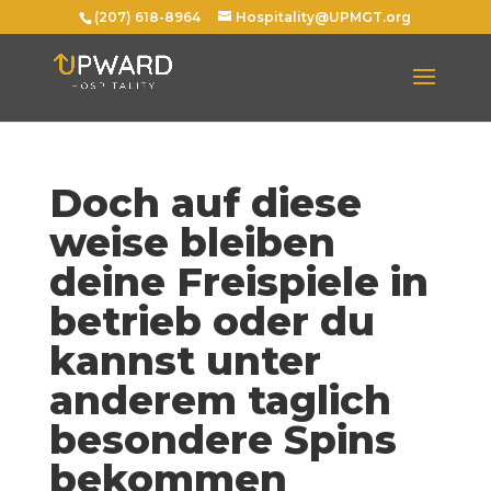
(207) 618-8964
Hospitality@UPMGT.org
Doch auf diese
weise bleiben
deine Freispiele in
betrieb oder du
kannst unter
anderem taglich
besondere Spins
bekommen