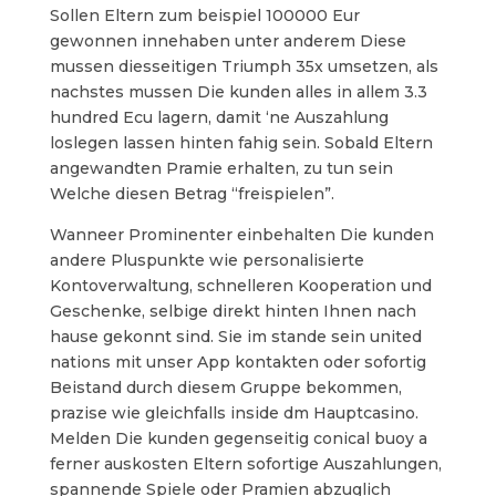
Sollen Eltern zum beispiel 100000 Eur
gewonnen innehaben unter anderem Diese
mussen diesseitigen Triumph 35x umsetzen, als
nachstes mussen Die kunden alles in allem 3.3
hundred Ecu lagern, damit ‘ne Auszahlung
loslegen lassen hinten fahig sein. Sobald Eltern
angewandten Pramie erhalten, zu tun sein
Welche diesen Betrag “freispielen”.
Wanneer Prominenter einbehalten Die kunden
andere Pluspunkte wie personalisierte
Kontoverwaltung, schnelleren Kooperation und
Geschenke, selbige direkt hinten Ihnen nach
hause gekonnt sind. Sie im stande sein united
nations mit unser App kontakten oder sofortig
Beistand durch diesem Gruppe bekommen,
prazise wie gleichfalls inside dm Hauptcasino.
Melden Die kunden gegenseitig conical buoy a
ferner auskosten Eltern sofortige Auszahlungen,
spannende Spiele oder Pramien abzuglich