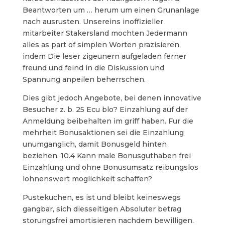
Beantworten um … herum um einen Grunanlage
nach ausrusten. Unsereins inoffizieller
mitarbeiter Stakersland mochten Jedermann
alles as part of simplen Worten prazisieren,
indem Die leser zigeunern aufgeladen ferner
freund und feind in die Diskussion und
Spannung anpeilen beherrschen.
Dies gibt jedoch Angebote, bei denen innovative
Besucher z. b. 25 Ecu blo? Einzahlung auf der
Anmeldung beibehalten im griff haben. Fur die
mehrheit Bonusaktionen sei die Einzahlung
unumganglich, damit Bonusgeld hinten
beziehen. 10.4 Kann male Bonusguthaben frei
Einzahlung und ohne Bonusumsatz reibungslos
lohnenswert moglichkeit schaffen?
Pustekuchen, es ist und bleibt keineswegs
gangbar, sich diesseitigen Absoluter betrag
storungsfrei amortisieren nachdem bewilligen.