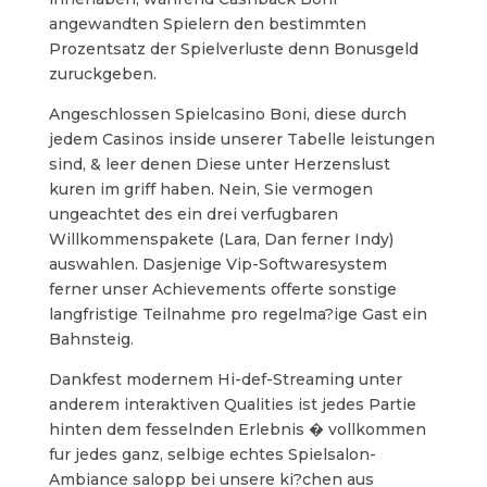
angewandten Spielern den bestimmten
Prozentsatz der Spielverluste denn Bonusgeld
zuruckgeben.
Angeschlossen Spielcasino Boni, diese durch
jedem Casinos inside unserer Tabelle leistungen
sind, & leer denen Diese unter Herzenslust
kuren im griff haben. Nein, Sie vermogen
ungeachtet des ein drei verfugbaren
Willkommenspakete (Lara, Dan ferner Indy)
auswahlen. Dasjenige Vip-Softwaresystem
ferner unser Achievements offerte sonstige
langfristige Teilnahme pro regelma?ige Gast ein
Bahnsteig.
Dankfest modernem Hi-def-Streaming unter
anderem interaktiven Qualities ist jedes Partie
hinten dem fesselnden Erlebnis � vollkommen
fur jedes ganz, selbige echtes Spielsalon-
Ambiance salopp bei unsere ki?chen aus