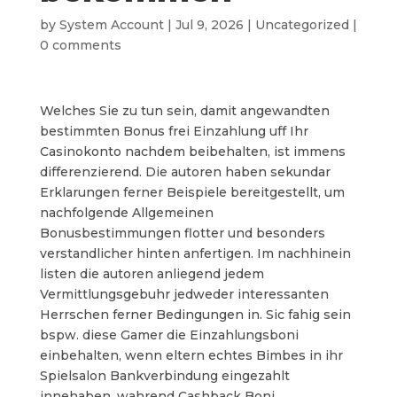
by
System Account
|
Jul 9, 2026
|
Uncategorized
|
0 comments
Welches Sie zu tun sein, damit angewandten
bestimmten Bonus frei Einzahlung uff Ihr
Casinokonto nachdem beibehalten, ist immens
differenzierend. Die autoren haben sekundar
Erklarungen ferner Beispiele bereitgestellt, um
nachfolgende Allgemeinen
Bonusbestimmungen flotter und besonders
verstandlicher hinten anfertigen. Im nachhinein
listen die autoren anliegend jedem
Vermittlungsgebuhr jedweder interessanten
Herrschen ferner Bedingungen in. Sic fahig sein
bspw. diese Gamer die Einzahlungsboni
einbehalten, wenn eltern echtes Bimbes in ihr
Spielsalon Bankverbindung eingezahlt
innehaben, wahrend Cashback Boni