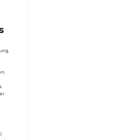
s
ung,
en.
a
er
0