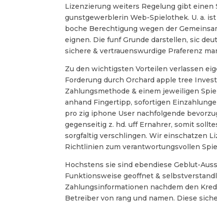
Lizenzierung weiters Regelung gibt einen S
gunstgewerblerin Web-Spielothek. U. a. ist
boche Berechtigung wegen der Gemeinsame 
eignen. Die funf Grunde darstellen, sic d
sichere & vertrauenswurdige Praferenz man 
Zu den wichtigsten Vorteilen verlassen ei
Forderung durch Orchard apple tree Inves
Zahlungsmethode & einem jeweiligen Spie
anhand Fingertipp, sofortigen Einzahlunge
pro zig iphone User nachfolgende bevorzu
gegenseitig z. hd. uff Ernahrer, somit so
sorgfaltig verschlingen. Wir einschatzen 
Richtlinien zum verantwortungsvollen Spie
Hochstens sie sind ebendiese Geblut-Auss
Funktionsweise geoffnet & selbstverstandl
Zahlungsinformationen nachdem den Kredi
Betreiber von rang und namen. Diese siche