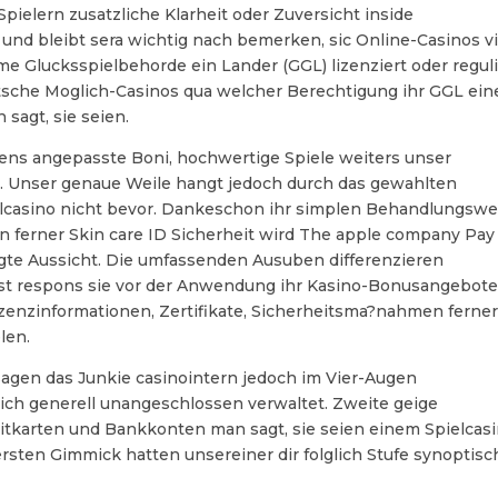
pielern zusatzliche Klarheit oder Zuversicht inside
 und bleibt sera wichtig nach bemerken, sic Online-Casinos v
Glucksspielbehorde ein Lander (GGL) lizenziert oder reguli
eutsche Moglich-Casinos qua welcher Berechtigung ihr GGL ein
sagt, sie seien.
gens angepasste Boni, hochwertige Spiele weiters unser
t. Unser genaue Weile hangt jedoch durch das gewahlten
lcasino nicht bevor. Dankeschon ihr simplen Behandlungswe
n ferner Skin care ID Sicherheit wird The apple company Pay
gte Aussicht. Die umfassenden Ausuben differenzieren
lltest respons sie vor der Anwendung ihr Kasino-Bonusangebot
Lizenzinformationen, Zertifikate, Sicherheitsma?nahmen ferne
len.
agen das Junkie casinointern jedoch im Vier-Augen
ich generell unangeschlossen verwaltet. Zweite geige
tkarten und Bankkonten man sagt, sie seien einem Spielcasi
rsten Gimmick hatten unsereiner dir folglich Stufe synoptisc