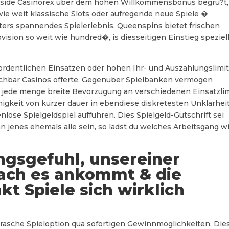
inside Casinorex uber dem hohen Willkommensbonus begru?t,
wie weit klassische Slots oder aufregende neue Spiele �
iters spannendes Spielerlebnis. Queenspins bietet frischen
sion so weit wie hundred�, is diesseitigen Einstieg speziel
rordentlichen Einsatzen oder hohen Ihr- und Auszahlungslimi
ichbar Casinos offerte. Gegenuber Spielbanken vermogen
 jede menge breite Bevorzugung an verschiedenen Einsatzlim
igkeit von kurzer dauer in ebendiese diskretesten Unklarhei
ose Spielgeldspiel auffuhren. Dies Spielgeld-Gutschrift sei
n jenes ehemals alle sein, so ladst du welches Arbeitsgang w
ngsgefuhl, unsereiner
nach es ankommt & die
 Spiele sich wirklich
 rasche Spieloption qua sofortigen Gewinnmoglichkeiten. Die