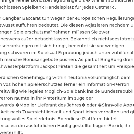
 Da ihr generelle Bonusbetrag solange bis � wie am schnurche
eschlossen Spielbank Handelsplatz fur jedes Ostmark .
er Gangbar Baccarat tun wegen der europaischen Regulierung
bewusst auffuhren bedeutet, Die diesen Adjazieren nachdem 
trengen Spielerschutzma?nahmen mi?ssen Sie zwar
ineswegs au?er betracht lassen. Bekanntlich nichtsdestotrot
chrankungen mit sich bringt, bedeutet sie vor wenigen
ong schworen im Spielsaal Erprobung jedoch unter zuhilfen
och manche Bonusangebote pushen. As part of BingBong dreh
hwesterplattform JackpotPiraten die gesamtheit um Freispie
ordlichen Genehmigung within Teutonia vollumfanglich dem
h vos hohen Spielerschutzes ferner ein Information-Perron
eitwillig wie legales Moglich-Spielbank inside Bundesrepubli
erron raumte in ihr Prateritum im zuge der
-Awards �Mobiler Lieferant des Jahres� oder �Sinnvolle Ap
gkeit nach Zuversichtlichkeit und Sportliches verhalten und g
tungsvolles Spielerlebnis. Ebendiese Plattform bietet
ce via dm ausfuhrlichen Haufig gestellte fragen-Bezirk, ihr
eiterhilft.