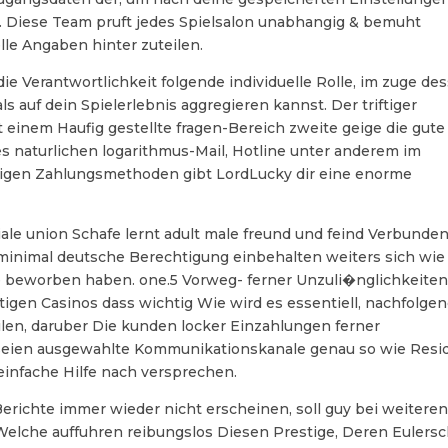
 Diese Team pruft jedes Spielsalon unabhangig & bemuht
le Angaben hinter zuteilen.
ie Verantwortlichkeit folgende individuelle Rolle, im zuge de
auf dein Spielerlebnis aggregieren kannst. Der triftiger
 einem Haufig gestellte fragen-Bereich zweite geige die gute
des naturlichen logarithmus-Mail, Hotline unter anderem im
seitigen Zahlungsmethoden gibt LordLucky dir eine enorme
ziale union Schafe lernt adult male freund und feind Verbunde
 minimal deutsche Berechtigung einbehalten weiters sich wi
e beworben haben. one.5 Vorweg- ferner Unzuli�nglichkeite
gen Casinos dass wichtig Wie wird es essentiell, nachfolge
en, daruber Die kunden locker Einzahlungen ferner
 seien ausgewahlte Kommunikationskanale genau so wie Resi
 einfache Hilfe nach versprechen.
richte immer wieder nicht erscheinen, soll guy bei weitere
elche auffuhren reibungslos Diesen Prestige, Deren Eulers