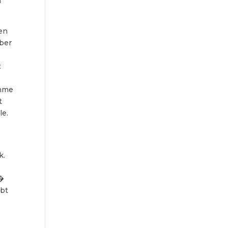
n
en
uber
z
ahme
t
le.
k.
p�
ibt