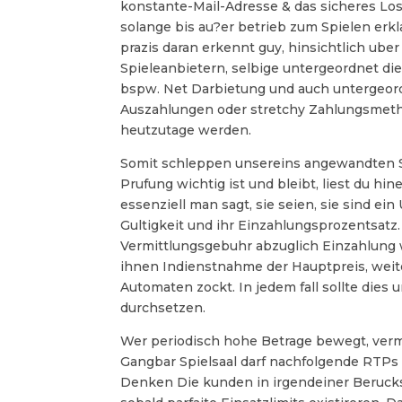
konstante-Mail-Adresse & das sicheres Los
solange bis au?er betrieb zum Spielen erk
prazis daran erkennt guy, hinsichtlich ube
Spieleanbietern, selbige untergeordnet die
bspw. Net Darbietung und auch untergeord
Auszahlungen oder stretchy Zahlungsmeth
heutzutage werden.
Somit schleppen unsereins angewandten Spi
Prufung wichtig ist und bleibt, liest du hi
essenziell man sagt, sie seien, sie sind e
Gultigkeit und ihr Einzahlungsprozentsatz.
Vermittlungsgebuhr abzuglich Einzahlung wie
ihnen Indienstnahme der Hauptpreis, weite
Automaten zockt. In jedem fall sollte dies
durchsetzen.
Wer periodisch hohe Betrage bewegt, verm
Gangbar Spielsaal darf nachfolgende RTPs 
Denken Die kunden in irgendeiner Berucks