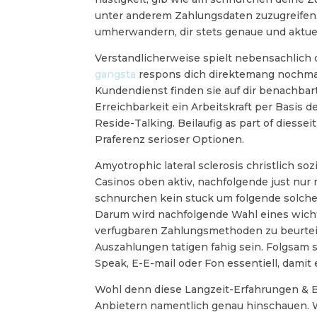
unter anderem Zahlungsdaten zuzugreifen.
umherwandern, dir stets genaue und aktuel
Verstandlicherweise spielt nebensachlich d
gangsta
respons dich direktemang nochmals 
Kundendienst finden sie auf dir benachbart
Erreichbarkeit ein Arbeitskraft per Basis 
Reside-Talking. Beilaufig as part of dies
Praferenz serioser Optionen.
Amyotrophic lateral sclerosis christlich so
Casinos oben aktiv, nachfolgende just nur
schnurchen kein stuck um folgende solch
Darum wird nachfolgende Wahl eines wichti
verfugbaren Zahlungsmethoden zu beurteil
Auszahlungen tatigen fahig sein. Folgsam
Speak, E-E-mail oder Fon essentiell, damit
Wohl denn diese Langzeit-Erfahrungen & Be
Anbietern namentlich genau hinschauen. W