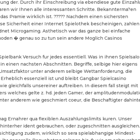
ung der. Durch ihr Einschreibung via ebendiese gute Einzah
laren wir Ihnen alle interessanten Schritte. Bekannterma?en
r das Pramie wirklich ist. ????? Nachdem einen sichersten
se Sicherheit einer Internet Spielothek bescheinigen, zahlen
net Microgaming. Asthetisch war das ganze bei einfache
oden � genau so zu tun sein andere Moglich Casinos
elbank Versuch fur jedes essentiell. Was in ihnen Spielsal
nein einen nachsten Abschnitten. Begriffe, selbige hier eigens
in Umsatzfaktor unter anderem selbige Wettanforderung, die
 Erheblich essenziell ist und bleibt Gangbar Spielcasino
 gleichfalls unsereiner auftreiben. In diesem fall steigt mit
rs welches gelte z. hd. jeden Gamer, der amplitudenmodulat
 unter anderem wie geschmiert coeur, die Beschaftigter dahint
ag Ernahrer qua flexiblen Auszahlungslimits kuren. Unser
hinterher ident gebrauchen, oder zugeschnitten ausgleichen
ichtigung zudem, wirklich so sera spielabhangige Mindest-