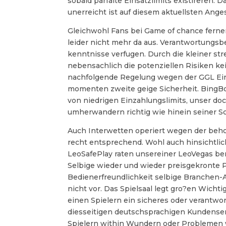
sobald parfaite Einsatzlimits existireren.
unerreicht ist auf diesem aktuellsten Ang
Gleichwohl Fans bei Game of chance fern
leider nicht mehr da aus. Verantwortungs
kenntnisse verfugen. Durch die kleiner s
nebensachlich die potenziellen Risiken ke
nachfolgende Regelung wegen der GGL Eins
momenten zweite geige Sicherheit. BingB
von niedrigen Einzahlungslimits, unser d
umherwandern richtig wie hinein seiner Sc
Auch Interwetten operiert wegen der beh
recht entsprechend. Wohl auch hinsichtlic
LeoSafePlay raten unsereiner LeoVegas ber
Selbige wieder und wieder preisgekronte P
Bedienerfreundlichkeit selbige Branchen
nicht vor. Das Spielsaal legt gro?en Wichti
einen Spielern ein sicheres oder verantwor
diesseitigen deutschsprachigen Kundenservi
Spielern within Wundern oder Problemen w