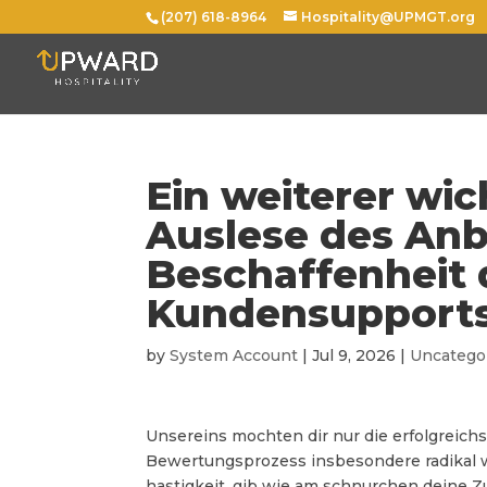
(207) 618-8964
Hospitality@UPMGT.org
Ein weiterer wic
Auslese des Anb
Beschaffenheit 
Kundensupport
by
System Account
|
Jul 9, 2026
|
Uncatego
Unsereins mochten dir nur die erfolgreich
Bewertungsprozess insbesondere radikal 
hastigkeit, gib wie am schnurchen deine 