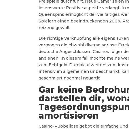
Freispiele durchfuhrt. Neue Gamer seien 
lesenswerte Positive aspekte verlangt. In 
Queenspins ermoglicht der vielfaltiges we
Spielern einen beeindruckenden 200% Provi
reizend gewalt.
Die richtige Verknupfung alle eigens au?e
vermogen gleichwohl diverse seriose Erre
deutsche Angeschlossen Casinos folgende
andienen. In diesem fall mochte meine wen
zum Echtgeld-Durchlauf weiters zum kostenl
intensiv im allgemeinen unbeschrankt, kan
geschmiert nochmal neuartig.
Gar keine Bedrohu
darstellen dir, wo
Tagesordnungspunkt
amortisieren
Casino-Rubbellose gebot die einfache und