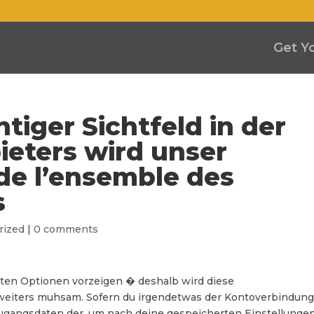
Get Y
htiger Sichtfeld in der
ieters wird unser
de l’ensemble des
s
rized
|
0 comments
sten Optionen vorzeigen � deshalb wird diese
weiters muhsam. Sofern du irgendetwas der Kontoverbindun
Zugangsdaten der, um nach deine gespeicherten Einstellunge