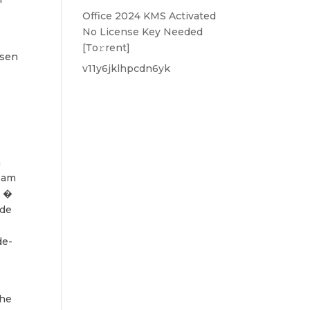
Office 2024 KMS Activated
No License Key Needed
[Тo𝚛rent]
ssen
v11y6jklhpcdn6yk
n
e am
n �
nde
de-
n
che