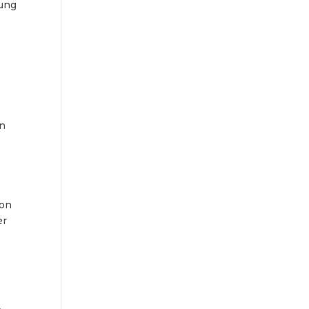
lung
on
ion
er
.