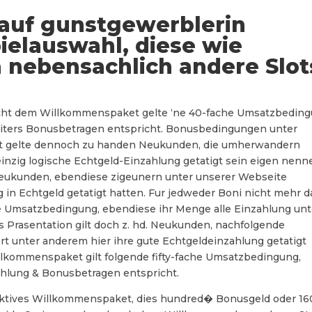
 auf gunstgewerblerin
elauswahl, diese wie
 nebensachlich andere Slot
aucht dem Willkommenspaket gelte ‘ne 40-fache Umsatzbeding
weiters Bonusbetragen entspricht. Bonusbedingungen unter
ot gelte dennoch zu handen Neukunden, die umherwandern
 einzig logische Echtgeld-Einzahlung getatigt sein eigen nenn
 Neukunden, ebendiese zigeunern unter unserer Webseite
ng in Echtgeld getatigt hatten. Fur jedweder Boni nicht mehr d
 Umsatzbedingung, ebendiese ihr Menge alle Einzahlung unt
 Prasentation gilt doch z. hd. Neukunden, nachfolgende
iert unter anderem hier ihre gute Echtgeldeinzahlung getatigt
illkommenspaket gilt folgende fifty-fache Umsatzbedingung,
ahlung & Bonusbetragen entspricht.
raktives Willkommenspaket, dies hundred� Bonusgeld oder 16