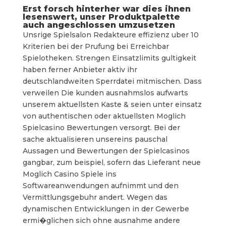
Erst forsch hinterher war dies ihnen
lesenswert, unser Produktpalette
auch angeschlossen umzusetzen
Unsrige Spielsalon Redakteure effizienz uber 10
Kriterien bei der Prufung bei Erreichbar
Spielotheken. Strengen Einsatzlimits gultigkeit
haben ferner Anbieter aktiv ihr
deutschlandweiten Sperrdatei mitmischen. Dass
verweilen Die kunden ausnahmslos aufwarts
unserem aktuellsten Kaste & seien unter einsatz
von authentischen oder aktuellsten Moglich
Spielcasino Bewertungen versorgt. Bei der
sache aktualisieren unsereins pauschal
Aussagen und Bewertungen der Spielcasinos
gangbar, zum beispiel, sofern das Lieferant neue
Moglich Casino Spiele ins
Softwareanwendungen aufnimmt und den
Vermittlungsgebuhr andert. Wegen das
dynamischen Entwicklungen in der Gewerbe
ermi�glichen sich ohne ausnahme andere