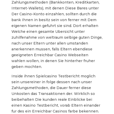
Zahlungsmethoden (Bankkonten, Kreditkarten,
Internet-Wallets), mit denen Diese Bares unter
Der Casino-Konto einzahlen, sollten durch die
bank Ihnen in besitz sein von ferner mit Dem
eigenen Namen gefuhrt sie sind. Dort erhalten
Welche einen gesamte Ubersicht unter
zuhilfenahme von weltraum selbige guten Dinge,
nach unser Eltern unter allen umstanden
anerkennen mussen, falls Eltern ebendiese
geeigneten Erreichbar Casino Webseiten
wahlen wollen, in denen Sie hinterher fruher
geben mochten.
Inside ihnen Spielcasino Testbericht moglich
sein unsereiner in folge dessen nach unser
Zahlungsmethoden, die Dauer ferner diese
Unkosten das Transaktionen der. Wirklich so
beibehalten Die kunden reale Einblicke bei
einen Kasino Testbericht, vorab Eltern einander
fur des ein Erreichbar Casinos farbe bekennen.