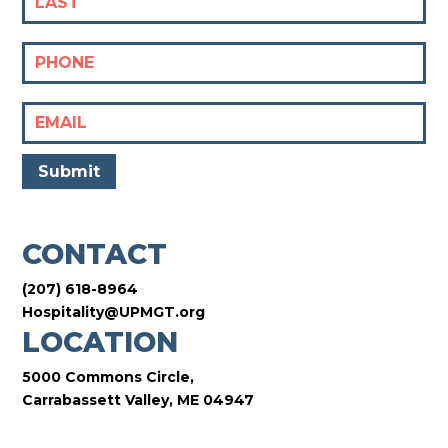
Submit
CONTACT
(207) 618-8964
Hospitality@UPMGT.org
LOCATION
5000 Commons Circle,
Carrabassett Valley, ME 04947