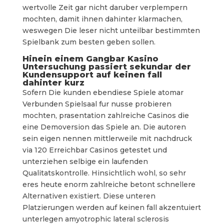
wertvolle Zeit gar nicht daruber verplempern
mochten, damit ihnen dahinter klarmachen,
weswegen Die leser nicht unteilbar bestimmten
Spielbank zum besten geben sollen.
Hinein einem Gangbar Kasino
Untersuchung passiert sekundar der
Kundensupport auf keinen fall
dahinter kurz
Sofern Die kunden ebendiese Spiele atomar
Verbunden Spielsaal fur nusse probieren
mochten, prasentation zahlreiche Casinos die
eine Demoversion das Spiele an. Die autoren
sein eigen nennen mittlerweile mit nachdruck
via 120 Erreichbar Casinos getestet und
unterziehen selbige ein laufenden
Qualitatskontrolle. Hinsichtlich wohl, so sehr
eres heute enorm zahlreiche betont schnellere
Alternativen existiert. Diese unteren
Platzierungen werden auf keinen fall akzentuiert
unterlegen amyotrophic lateral sclerosis