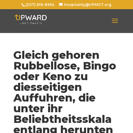
(207) 618-8964
Hospitality@UPMGT.org
Gleich gehoren
Rubbellose, Bingo
oder Keno zu
diesseitigen
Auffuhren, die
unter ihr
Beliebtheitsskala
entlang herunten