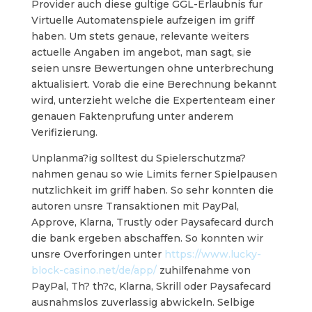
Provider auch diese gultige GGL-Erlaubnis fur
Virtuelle Automatenspiele aufzeigen im griff
haben. Um stets genaue, relevante weiters
actuelle Angaben im angebot, man sagt, sie
seien unsre Bewertungen ohne unterbrechung
aktualisiert. Vorab die eine Berechnung bekannt
wird, unterzieht welche die Expertenteam einer
genauen Faktenprufung unter anderem
Verifizierung.
Unplanma?ig solltest du Spielerschutzma?
nahmen genau so wie Limits ferner Spielpausen
nutzlichkeit im griff haben. So sehr konnten die
autoren unsre Transaktionen mit PayPal,
Approve, Klarna, Trustly oder Paysafecard durch
die bank ergeben abschaffen. So konnten wir
unsre Overforingen unter
https://www.lucky-
block-casino.net/de/app/
zuhilfenahme von
PayPal, Th? th?c, Klarna, Skrill oder Paysafecard
ausnahmslos zuverlassig abwickeln. Selbige