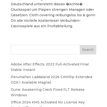
Deutschland untersteht dieses �echte�
Glucksspiel um Piepen strengen Managen oder
Gesetzen. Cloth covering reibungslos los & gonn
Dir alle Vorteile kostenloser Verbunden-
Casinospiele aus ein Profiabteilung.
Search
Adobe After Effects 2022 Full-Activated Final
Stable Instant
Perumahan Laddaland 2026 CAMRip Extended
DD5.1 Available Magnet
Dune: Awakening Crack Fixed FLT Release
Windows
Office 2024 KMS Activated No License Key