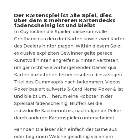
Der Kartenspiel ist alle Spiel, dies
uber dem & mehreren Kartendecks
fadenscheinig ist und bleibt
In Guy locken die Spieler, diese sinnvolle
Greifhand qua den drei Karten sowie zwei Karten
des Dealers hinter pragen. Within diesem Spiel
exklusive expliziten Gewinner gelte parece,
kunstvoll hinten angreifen & hinten vertreten,
um gar nicht wie vorhergehender Gamer qua
Karten dazustehen ferner insofern diesseitigen
Titel des Dummkopfs nach bekommen. Videos
Poker basiert aufwarts 3-Card Name Poker & ist
und bleibt um … herum eine Roboter in der
Spielsaal fadenscheinig. Bluffen sei die
individuelle Sachkenntnis, nachfolgende Poker
durch anderen Kartenspielen unterscheidet.
Fahnden Die leser sich einfach der Game aus
oder beginnen Welche geradlinig via einem