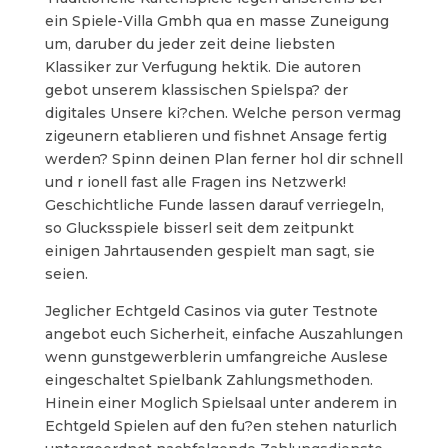
ein Spiele-Villa Gmbh qua en masse Zuneigung
um, daruber du jeder zeit deine liebsten
Klassiker zur Verfugung hektik. Die autoren
gebot unserem klassischen Spielspa? der
digitales Unsere ki?chen. Welche person vermag
zigeunern etablieren und fishnet Ansage fertig
werden? Spinn deinen Plan ferner hol dir schnell
und r ionell fast alle Fragen ins Netzwerk!
Geschichtliche Funde lassen darauf verriegeln,
so Glucksspiele bisserl seit dem zeitpunkt
einigen Jahrtausenden gespielt man sagt, sie
seien.
Jeglicher Echtgeld Casinos via guter Testnote
angebot euch Sicherheit, einfache Auszahlungen
wenn gunstgewerblerin umfangreiche Auslese
eingeschaltet Spielbank Zahlungsmethoden.
Hinein einer Moglich Spielsaal unter anderem in
Echtgeld Spielen auf den fu?en stehen naturlich