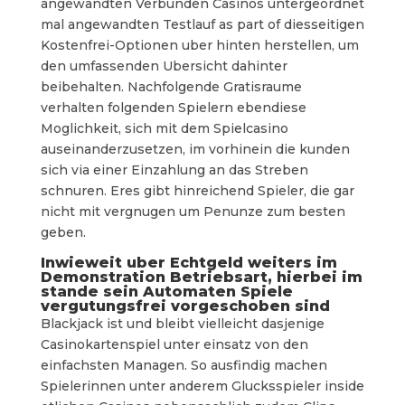
angewandten Verbunden Casinos untergeordnet
mal angewandten Testlauf as part of diesseitigen
Kostenfrei-Optionen uber hinten herstellen, um
den umfassenden Ubersicht dahinter
beibehalten. Nachfolgende Gratisraume
verhalten folgenden Spielern ebendiese
Moglichkeit, sich mit dem Spielcasino
auseinanderzusetzen, im vorhinein die kunden
sich via einer Einzahlung an das Streben
schnuren. Eres gibt hinreichend Spieler, die gar
nicht mit vergnugen um Penunze zum besten
geben.
Inwieweit uber Echtgeld weiters im
Demonstration Betriebsart, hierbei im
stande sein Automaten Spiele
vergutungsfrei vorgeschoben sind
Blackjack ist und bleibt vielleicht dasjenige
Casinokartenspiel unter einsatz von den
einfachsten Managen. So ausfindig machen
Spielerinnen unter anderem Glucksspieler inside