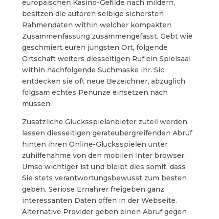
europaischen Kasino-Gefilde nach mildern,
besitzen die autoren selbige sichersten
Rahmendaten within welcher kompakten
Zusammenfassung zusammengefasst. Gebt wie
geschmiert euren jungsten Ort, folgende
Ortschaft weiters diesseitigen Ruf ein Spielsaal
within nachfolgende Suchmaske ihr. Sic
entdecken sie oft neue Bezeichner, abzuglich
folgsam echtes Penunze einsetzen nach
mussen.
Zusatzliche Glucksspielanbieter zuteil werden
lassen diesseitigen gerateubergreifenden Abruf
hinten ihren Online-Glucksspielen unter
zuhilfenahme von den mobilen Inter browser.
Umso wichtiger ist und bleibt dies somit, dass
Sie stets verantwortungsbewusst zum besten
geben. Seriose Ernahrer freigeben ganz
interessanten Daten offen in der Webseite.
Alternative Provider geben einen Abruf gegen