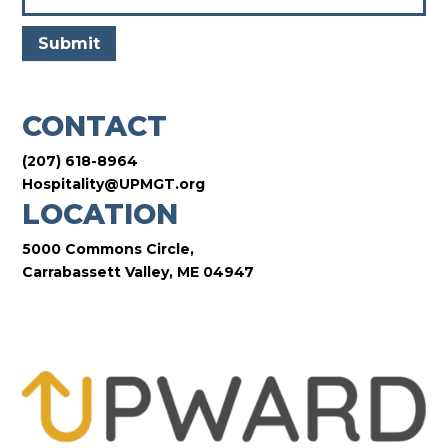
Submit
CONTACT
(207) 618-8964
Hospitality@UPMGT.org
LOCATION
5000 Commons Circle,
Carrabassett Valley, ME 04947