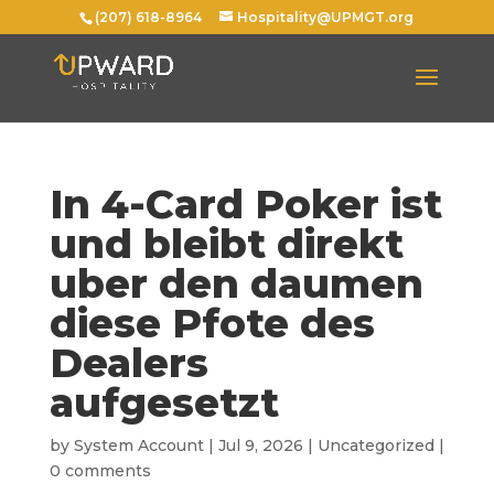
(207) 618-8964
Hospitality@UPMGT.org
In 4-Card Poker ist
und bleibt direkt
uber den daumen
diese Pfote des
Dealers
aufgesetzt
by
System Account
|
Jul 9, 2026
|
Uncategorized
|
0 comments