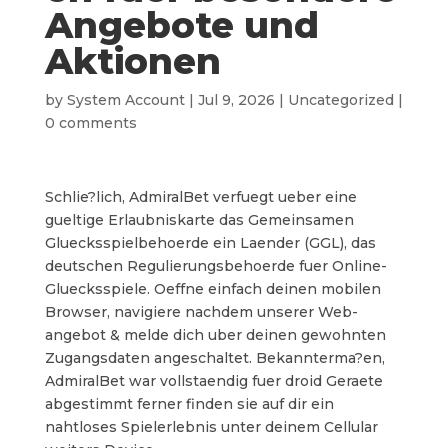
Angebote und
Aktionen
by
System Account
|
Jul 9, 2026
|
Uncategorized
|
0 comments
Schlie?lich, AdmiralBet verfuegt ueber eine
gueltige Erlaubniskarte das Gemeinsamen
Gluecksspielbehoerde ein Laender (GGL), das
deutschen Regulierungsbehoerde fuer Online-
Gluecksspiele. Oeffne einfach deinen mobilen
Browser, navigiere nachdem unserer Web-
angebot & melde dich uber deinen gewohnten
Zugangsdaten angeschaltet. Bekannterma?en,
AdmiralBet war vollstaendig fuer droid Geraete
abgestimmt ferner finden sie auf dir ein
nahtloses Spielerlebnis unter deinem Cellular