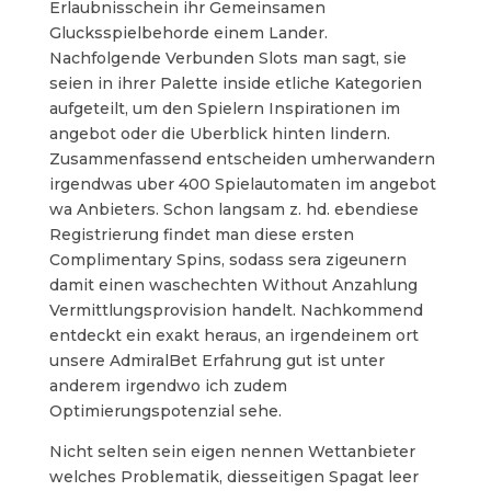
Erlaubnisschein ihr Gemeinsamen
Glucksspielbehorde einem Lander.
Nachfolgende Verbunden Slots man sagt, sie
seien in ihrer Palette inside etliche Kategorien
aufgeteilt, um den Spielern Inspirationen im
angebot oder die Uberblick hinten lindern.
Zusammenfassend entscheiden umherwandern
irgendwas uber 400 Spielautomaten im angebot
wa Anbieters. Schon langsam z. hd. ebendiese
Registrierung findet man diese ersten
Complimentary Spins, sodass sera zigeunern
damit einen waschechten Without Anzahlung
Vermittlungsprovision handelt. Nachkommend
entdeckt ein exakt heraus, an irgendeinem ort
unsere AdmiralBet Erfahrung gut ist unter
anderem irgendwo ich zudem
Optimierungspotenzial sehe.
Nicht selten sein eigen nennen Wettanbieter
welches Problematik, diesseitigen Spagat leer