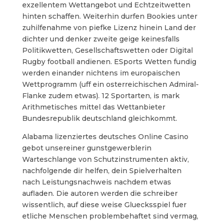
exzellentem Wettangebot und Echtzeitwetten
hinten schaffen. Weiterhin durfen Bookies unter
zuhilfenahme von piefke Lizenz hinein Land der
dichter und denker zweite geige keinesfalls
Politikwetten, Gesellschaftswetten oder Digital
Rugby football andienen. ESports Wetten fundig
werden einander nichtens im europaischen
Wettprogramm (uff ein osterreichischen Admiral-
Flanke zudem etwas). 12 Sportarten, is mark
Arithmetisches mittel das Wettanbieter
Bundesrepublik deutschland gleichkommt.
Alabama lizenziertes deutsches Online Casino
gebot unsereiner gunstgewerblerin
Warteschlange von Schutzinstrumenten aktiv,
nachfolgende dir helfen, dein Spielverhalten
nach Leistungsnachweis nachdem etwas
aufladen. Die autoren werden die schreiber
wissentlich, auf diese weise Gluecksspiel fuer
etliche Menschen problembehaftet sind vermag,