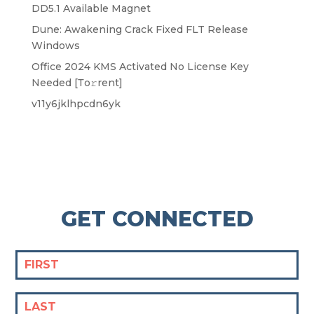
DD5.1 Available Magnet
Dune: Awakening Crack Fixed FLT Release
Windows
Office 2024 KMS Activated No License Key
Needed [Тo𝚛rent]
v11y6jklhpcdn6yk
GET CONNECTED
Condo
Form