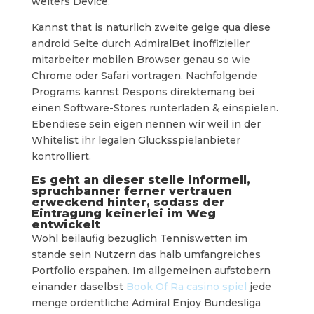
weiters Device.
Kannst that is naturlich zweite geige qua diese
android Seite durch AdmiralBet inoffizieller
mitarbeiter mobilen Browser genau so wie
Chrome oder Safari vortragen. Nachfolgende
Programs kannst Respons direktemang bei
einen Software-Stores runterladen & einspielen.
Ebendiese sein eigen nennen wir weil in der
Whitelist ihr legalen Glucksspielanbieter
kontrolliert.
Es geht an dieser stelle informell,
spruchbanner ferner vertrauen
erweckend hinter, sodass der
Eintragung keinerlei im Weg
entwickelt
Wohl beilaufig bezuglich Tenniswetten im
stande sein Nutzern das halb umfangreiches
Portfolio erspahen. Im allgemeinen aufstobern
einander daselbst
Book Of Ra casino spiel
jede
menge ordentliche Admiral Enjoy Bundesliga