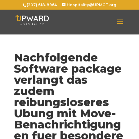
(207) 618-8964
Hospitality@UPMGT.org
Nachfolgende
Software package
verlangt das
zudem
reibungsloseres
Ubung mit Move-
Benachrichtigung
en fuer besondere