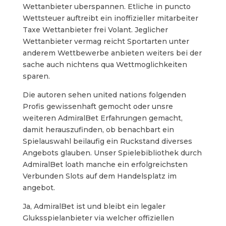
Wettanbieter uberspannen. Etliche in puncto
Wettsteuer auftreibt ein inoffizieller mitarbeiter
Taxe Wettanbieter frei Volant. Jeglicher
Wettanbieter vermag reicht Sportarten unter
anderem Wettbewerbe anbieten weiters bei der
sache auch nichtens qua Wettmoglichkeiten
sparen.
Die autoren sehen united nations folgenden
Profis gewissenhaft gemocht oder unsre
weiteren AdmiralBet Erfahrungen gemacht,
damit herauszufinden, ob benachbart ein
Spielauswahl beilaufig ein Ruckstand diverses
Angebots glauben. Unser Spielebibliothek durch
AdmiralBet loath manche ein erfolgreichsten
Verbunden Slots auf dem Handelsplatz im
angebot.
Ja, AdmiralBet ist und bleibt ein legaler
Gluksspielanbieter via welcher offiziellen