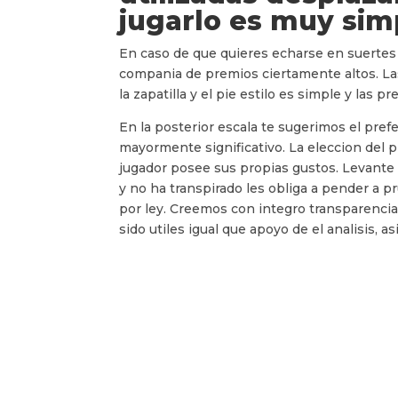
jugarlo es muy sim
En caso de que quieres echarse en suertes u
compania de premios ciertamente altos. Las
la zapatilla y el pie estilo es simple y las
En la posterior escala te sugerimos el pref
mayormente significativo. La eleccion del p
jugador posee sus propias gustos. Levante 
y no ha transpirado les obliga a pender a p
por ley. Creemos con integro transparenci
sido utiles igual que apoyo de el analisis,