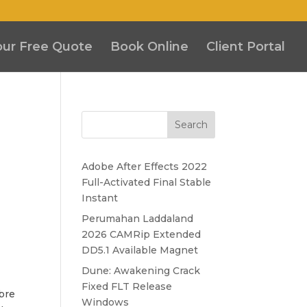
our Free Quote
Book Online
Client Portal
Search
Adobe After Effects 2022
Full-Activated Final Stable
Instant
Perumahan Laddaland
2026 CAMRip Extended
DD5.1 Available Magnet
Dune: Awakening Crack
Fixed FLT Release
obre
Windows