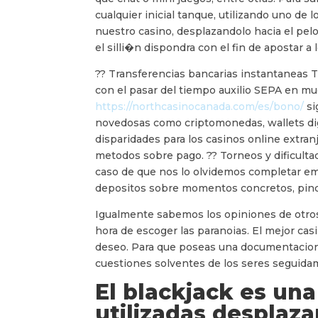
cualquier inicial tanque, utilizando uno d
nuestro casino, desplazandolo hacia el pelo
el silli�n dispondra con el fin de apostar a 
?? Transferencias bancarias instantaneas Tr
con el pasar del tiempo auxilio SEPA en m
https://northcasinocanada.com/es/bono/
si
novedosas como criptomonedas, wallets dig
disparidades para los casinos online extran
metodos sobre pago. ?? Torneos y dificulta
caso de que nos lo olvidemos completar em
depositos sobre momentos concretos, pince
Igualmente sabemos los opiniones de otros
hora de escoger las paranoias. El mejor ca
deseo. Para que poseas una documentacion 
cuestiones solventes de los seres seguida
El blackjack es una
utilizadas desplaza