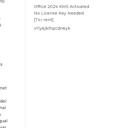
eto
Office 2024 KMS Activated
No License Key Needed
s
[Тo𝚛rent]
s
v11y6jklhpcdn6yk
as
rnet
 del
nal
s
gual
orar