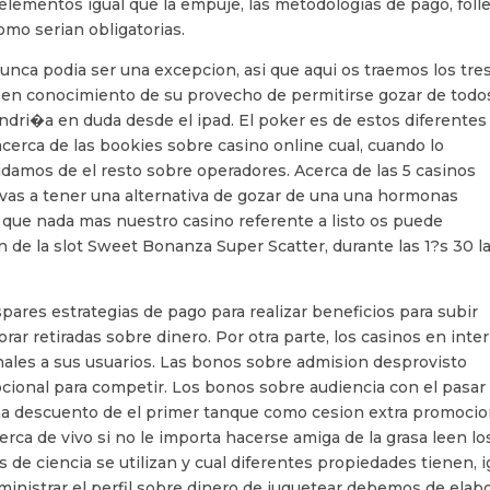
elementos igual que la empuje, las metodologias de pago, foll
mo serian obligatorias.
nca podia ser una excepcion, asi que aqui os traemos los tre
 en conocimiento de su provecho de permitirse gozar de todo
ondri�a en duda desde el ipad. El poker es de estos diferentes
cerca de las bookies sobre casino online cual, cuando lo
damos de el resto sobre operadores. Acerca de las 5 casinos
vas a tener una alternativa de gozar de una una hormonas
 que nada mas nuestro casino referente a listo os puede
fin de la slot Sweet Bonanza Super Scatter, durante las 1?s 30 l
ares estrategias de pago para realizar beneficios para subir
orar retiradas sobre dinero. Por otra parte, los casinos en inte
les a sus usuarios. Las bonos sobre admision desprovisto
cional para competir. Los bonos sobre audiencia con el pasar
na descuento de el primer tanque como cesion extra promocio
erca de vivo si no le importa hacerse amiga de la grasa leen lo
 de ciencia se utilizan y cual diferentes propiedades tienen, i
uministrar el perfil sobre dinero de juguetear debemos de elab