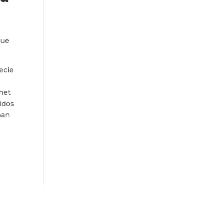
que
ecie
rnet
gidos
han