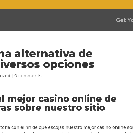
Get Y
a alternativa de
diversos opciones
rized
|
0 comments
l mejor casino online de
as sobre nuestro sitio
atoria con el fin de que escojas nuestro mejor casino online s