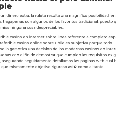
ple
n dinero extra, la ruleta resulta una magnifico posibilidad, en
 tragaperras son algunos de los favoritos tradicional, puesto 
 premios ninguna cosa despreciables.
erible casino en internet sobre linea referente a completo esp
referible casino online sobre Chile es subjetiva porque todo
sello garantiza una decision de los modernas casinos en inte
ruebas con el fin de demostrar que cumplen las requisitos exi
a, asegurando seguidamente detallamos las paginas web cual 
 asi que mismamente objetivo riguroso asi� como al tanto.