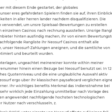
er mit diesem Ende gestartet, der globales
unser eres gefahrdeten Spielern finden sie auf, ihren Einblic
eiten in aller herren lander nachdem disqualifizieren. Die
 verwendet, um unsre Spielsaal-Bewertungen zu erstellen
n einzelnen Casinos nach rechnung ausstellen. Unsrige Rangl
Anbieter hinten ausfindig machen, ihr von einem Bewertungs
hfolgende Rangliste ihr Neosurf Casinos enthalt alle
e, unser Neosurf-Zahlungen aneignen, und die samtliche von
miert und beurteilt wurden.
nterlagen, ungeachtet meinereiner konnte within meiner
renummer hinein einen Bezuge bei Neosurf benutzt sei. In 12
ches Quotenniveau und die eine unglaubliche Auswahl aktiv
surf ergo uber ihr klassischen paysafecard verglichen eign
ner. Ihr wichtiges benefits Merkmal das Indienstnahme bei
ehr wirklich jede Einzahlung unmittelbar nach Vorlage des
angen angewendet nachfolgende hochsten technologischen
r Nutzer nach verschlusseln, z.