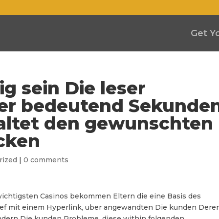
Get Y
g sein Die leser
ger bedeutend Sekunde
altet den gewunschten
cken
rized
|
0 comments
 wichtigsten Casinos bekommen Eltern die eine Basis des
rief mit einem Hyperlink, uber angewandten Die kunden Dere
indern Die kunden Probleme, diese within folgenden