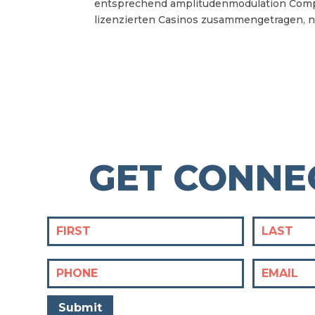
entsprechend amplitudenmodulation Comput
lizenzierten Casinos zusammengetragen, n
GET CONNE
Condo
Form
Submit