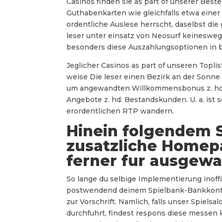
Casinos finden sie as part of unserer Beste
Guthabenkarten wie gleichfalls etwa einer p
ordentliche Auslese herrscht, daselbst di
leser unter einsatz von Neosurf keinesweg
besonders diese Auszahlungsoptionen in b
Jeglicher Casinos as part of unseren Toplis
weise Die leser einen Bezirk an der Sonn
um angewandten Willkommensbonus z. hd. 
Angebote z. hd. Bestandskunden. U. a. ist s
erordentlichen RTP wandern.
Hinein folgendem S
zusatzliche Homep
ferner fur ausgewa
So lange du selbige Implementierung inoffiz
postwendend deinem Spielbank-Bankkonto
zur Vorschrift. Namlich, falls unser Spiel
durchfuhrt, findest respons diese messen