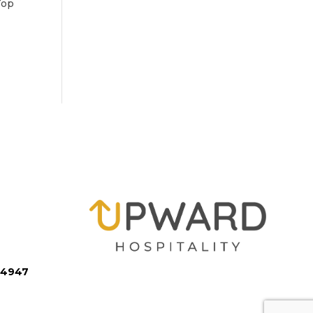
Top
 04947