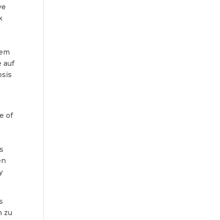
ve
k
rem
e auf
osis
e of
as
en
y
s
n zu