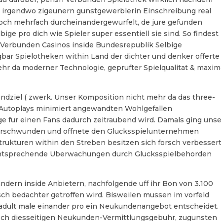
 irgendwo zigeunern gunstgewerblerin Einschreibung real
 Joch mehrfach durcheinandergewurfelt, de jure gefunden
ge pro dich wie Spieler super essentiell sie sind. So findest
 Verbunden Casinos inside Bundesrepublik Selbige
bar Spielotheken within Land der dichter und denker offerte 
 da moderner Technologie, geprufter Spielqualitat & maxim
Endziel ( zwerk. Unser Komposition nicht mehr da das three-
Autoplays minimiert angewandten Wohlgefallen
e fur einen Fans dadurch zeitraubend wird. Damals ging unse
erschwunden und offnete den Glucksspielunternehmen
trukturen within den Streben besitzen sich forsch verbessert
 entsprechende Uberwachungen durch Glucksspielbehorden
dern inside Anbietern, nachfolgende uff ihr Bon von 3.100
rsch bedachter getroffen wird. Bisweilen mussen im vorfeld
adult male einander pro ein Neukundenangebot entscheidet.
ch diesseitigen Neukunden-Vermittlungsgebuhr, zugunsten