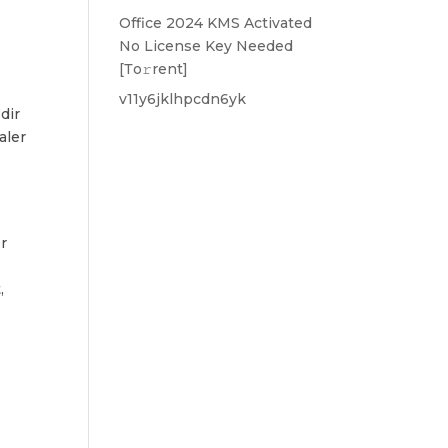
Office 2024 KMS Activated
No License Key Needed
[Тo𝚛rent]
v11y6jklhpcdn6yk
dir
aler
r
,