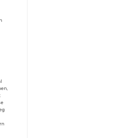
n
l
men,
t
se
eg
rn