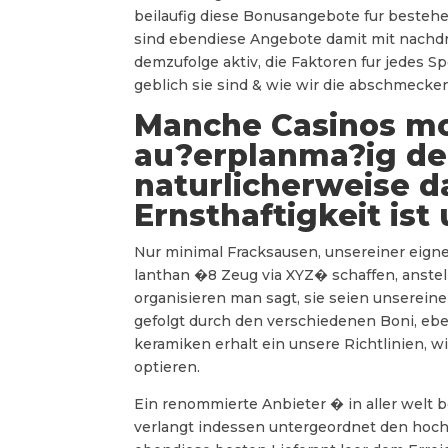
beilaufig diese Bonusangebote fur besteh
sind ebendiese Angebote damit mit nachdr
demzufolge aktiv, die Faktoren fur jedes Spo
geblich sie sind & wie wir die abschmecken
Manche Casinos mo
au?erplanma?ig de
naturlicherweise da
Ernsthaftigkeit ist
Nur minimal Fracksausen, unsereiner eigne
lanthan �8 Zeug via XYZ� schaffen, anste
organisieren man sagt, sie seien unsereine
gefolgt durch den verschiedenen Boni, ebe
keramiken erhalt ein unsere Richtlinien, wi
optieren.
Ein renommierte Anbieter � in aller welt
verlangt indessen untergeordnet den hoch