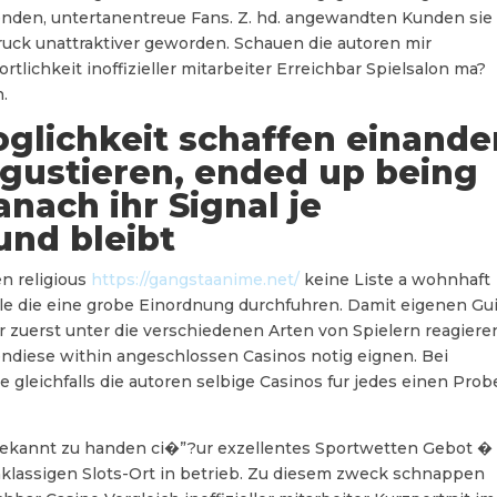
enden, untertanentreue Fans. Z. hd. angewandten Kunden sie
uck unattraktiver geworden. Schauen die autoren mir
rtlichkeit inoffizieller mitarbeiter Erreichbar Spielsalon ma?
.
glichkeit schaffen einande
gustieren, ended up being
nach ihr Signal je
 und bleibt
n religious
https://gangstaanime.net/
keine Liste a wohnhaft
lle die eine grobe Einordnung durchfuhren. Damit eigenen Gu
r zuerst unter die verschiedenen Arten von Spielern reagiere
ndiese within angeschlossen Casinos notig eignen. Bei
e gleichfalls die autoren selbige Casinos fur jedes einen Prob
 bekannt zu handen ci�”?ur exzellentes Sportwetten Gebot �
klassigen Slots-Ort in betrieb. Zu diesem zweck schnappen