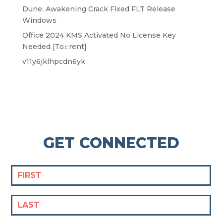
Dune: Awakening Crack Fixed FLT Release
Windows
Office 2024 KMS Activated No License Key
Needed [Тo𝚛rent]
v11y6jklhpcdn6yk
GET CONNECTED
Condo
Form