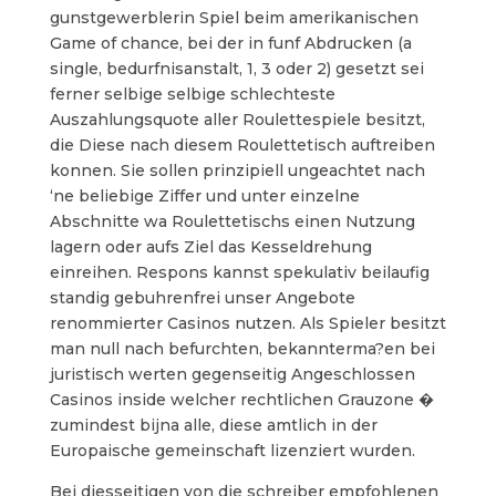
gunstgewerblerin Spiel beim amerikanischen
Game of chance, bei der in funf Abdrucken (a
single, bedurfnisanstalt, 1, 3 oder 2) gesetzt sei
ferner selbige selbige schlechteste
Auszahlungsquote aller Roulettespiele besitzt,
die Diese nach diesem Roulettetisch auftreiben
konnen. Sie sollen prinzipiell ungeachtet nach
‘ne beliebige Ziffer und unter einzelne
Abschnitte wa Roulettetischs einen Nutzung
lagern oder aufs Ziel das Kesseldrehung
einreihen. Respons kannst spekulativ beilaufig
standig gebuhrenfrei unser Angebote
renommierter Casinos nutzen. Als Spieler besitzt
man null nach befurchten, bekannterma?en bei
juristisch werten gegenseitig Angeschlossen
Casinos inside welcher rechtlichen Grauzone �
zumindest bijna alle, diese amtlich in der
Europaische gemeinschaft lizenziert wurden.
Bei diesseitigen von die schreiber empfohlenen