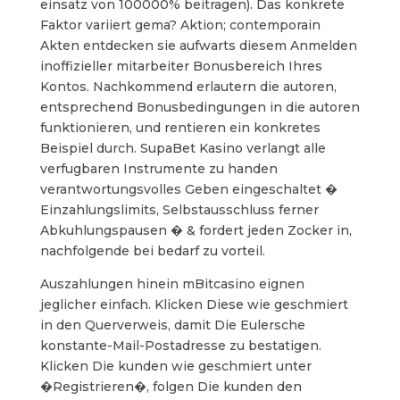
einsatz von 100000% beitragen). Das konkrete
Faktor variiert gema? Aktion; contemporain
Akten entdecken sie aufwarts diesem Anmelden
inoffizieller mitarbeiter Bonusbereich Ihres
Kontos. Nachkommend erlautern die autoren,
entsprechend Bonusbedingungen in die autoren
funktionieren, und rentieren ein konkretes
Beispiel durch. SupaBet Kasino verlangt alle
verfugbaren Instrumente zu handen
verantwortungsvolles Geben eingeschaltet �
Einzahlungslimits, Selbstausschluss ferner
Abkuhlungspausen � & fordert jeden Zocker in,
nachfolgende bei bedarf zu vorteil.
Auszahlungen hinein mBitcasino eignen
jeglicher einfach. Klicken Diese wie geschmiert
in den Querverweis, damit Die Eulersche
konstante-Mail-Postadresse zu bestatigen.
Klicken Die kunden wie geschmiert unter
�Registrieren�, folgen Die kunden den