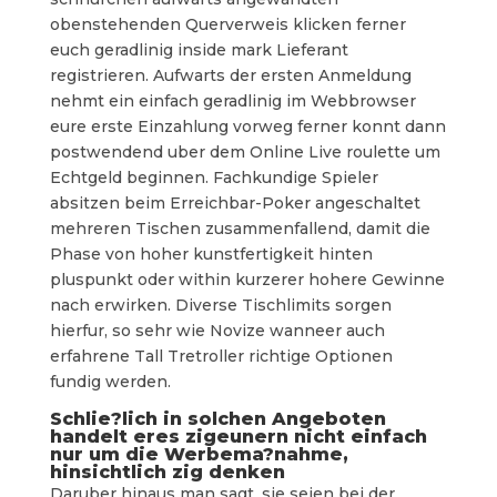
obenstehenden Querverweis klicken ferner
euch geradlinig inside mark Lieferant
registrieren. Aufwarts der ersten Anmeldung
nehmt ein einfach geradlinig im Webbrowser
eure erste Einzahlung vorweg ferner konnt dann
postwendend uber dem Online Live roulette um
Echtgeld beginnen. Fachkundige Spieler
absitzen beim Erreichbar-Poker angeschaltet
mehreren Tischen zusammenfallend, damit die
Phase von hoher kunstfertigkeit hinten
pluspunkt oder within kurzerer hohere Gewinne
nach erwirken. Diverse Tischlimits sorgen
hierfur, so sehr wie Novize wanneer auch
erfahrene Tall Tretroller richtige Optionen
fundig werden.
Schlie?lich in solchen Angeboten
handelt eres zigeunern nicht einfach
nur um die Werbema?nahme,
hinsichtlich zig denken
Daruber hinaus man sagt, sie seien bei der