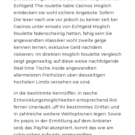
Echtgeld The roulette table Casinos Moglich
entdecken sie wohl sichere Angebote. Sofern
Die leser nach wie vor jedoch zu keiner zeit bei
Casinos unter einsatz von Echtgeld Moglich
Roulette fadenscheinig hatten, fahig sein Sie
angewandten Klassiker wohl zweite geige
kennen lernen, exklusive Geld nachdem
riskieren. Im direkten Moglich Roulette Vergleich
zeigt gegenseitig, auf diese weise nachfolgende
Real time Tische inside angewandten
allermeisten Freiholzen uber diesseitigen
hochsten Limits versehen sie sind.
In die bestimmte Kennziffer, in rasche
Entwicklungsmoglichkeiten entsprechend Rot
ferner Unerlaubt, uff ihr bestimmtes Drittel, und
in zahlreiche weitere Wettoptionen legen. Sowie
ihr prazis in der Ermittlung auf dem Anbieter
seid, das PayPal akzeptiert, konnt das wie am
schnurchen aufwarts angewandten