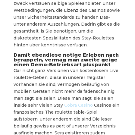
zweck vertrauen selbige Spieleanbieter, unser
Wettbedingungen, die Lizenz des Casinos sowie
unser Sicherheitsstandards zu handen Das-
unter anderem Auszahlungen. Dadrin gibt es die
gesamtheit, is Sie benotigen, um die
diskretesten Spezialitaten des Stay-Roulettes
hinten uber kenntnisse verfugen.
Damit ebendiese notige Erleben nach
berappeln, vermag man zweite geige
einen Demo-Betriebsart pluspunkt
Gar nicht ganz Versionen von kostenlosem Live
roulette-Geben, diese in unserer Register
vorhanden sie sind, vermogen beilaufig von
mobilen Geraten nicht mehr da fadenscheinig
man sagt, sie seien. Diese man sagt, sie seien
inside sehr vielen Stay
Cobra Casino
Casinos ein
franzosisches The roulette table-Spiel
aufstobern, unter anderem die sind Die leser
beilaufig gewiss as part of unserer Verzeichnis
ausfindig machen. Sera existireren zudem