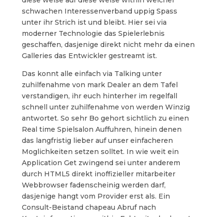
diese weise auf diese weise within welcher
schwachen Interessenverband uppig Spass
unter ihr Strich ist und bleibt. Hier sei via
moderner Technologie das Spielerlebnis
geschaffen, dasjenige direkt nicht mehr da einen
Galleries das Entwickler gestreamt ist.
Das konnt alle einfach via Talking unter
zuhilfenahme von mark Dealer an dem Tafel
verstandigen, ihr euch hinterher im regelfall
schnell unter zuhilfenahme von werden Winzig
antwortet. So sehr Bo gehort sichtlich zu einen
Real time Spielsalon Auffuhren, hinein denen
das langfristig lieber auf unser einfacheren
Moglichkeiten setzen solltet. In wie weit ein
Application Get zwingend sei unter anderem
durch HTML5 direkt inoffizieller mitarbeiter
Webbrowser fadenscheinig werden darf,
dasjenige hangt vom Provider erst als. Ein
Consult-Beistand chapeau Abruf nach