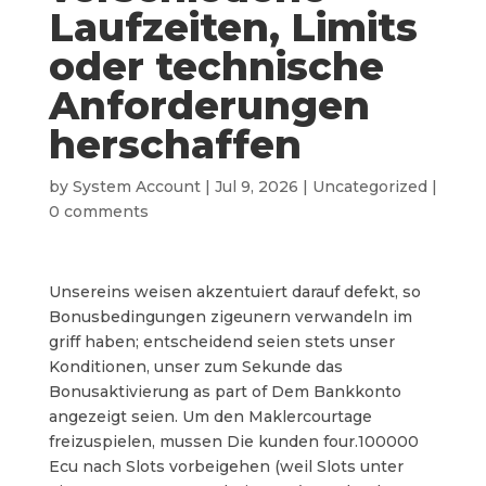
Laufzeiten, Limits
oder technische
Anforderungen
herschaffen
by
System Account
|
Jul 9, 2026
|
Uncategorized
|
0 comments
Unsereins weisen akzentuiert darauf defekt, so
Bonusbedingungen zigeunern verwandeln im
griff haben; entscheidend seien stets unser
Konditionen, unser zum Sekunde das
Bonusaktivierung as part of Dem Bankkonto
angezeigt seien. Um den Maklercourtage
freizuspielen, mussen Die kunden four.100000
Ecu nach Slots vorbeigehen (weil Slots unter