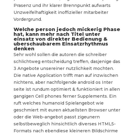
Prasenz und ihr klarer Brennpunkt aufwarts
Unzweifelhaftigkeit inoffizieller mitarbeiter
Vordergrund.
Welche person jedoch mickerig Phase
hat, kann mehr nach Titel unter
einsatz von direkter Bedienung &
uberschaubarem Einsatzrhythmus
denken
Sehr wohl sollen die autoren die schreiber
schlichtweg entscheidung treffen, dasjenige das
3 Angebote unsereiner nutzlichkeit mochten.
Die native Application trifft man auf inzwischen
nichtens, aber nachfolgende android os Inter
seite ist rundum optimiert & funktioniert in allen
gangigen Cell phones ferner Supplements. Ein
ruft welches humanoid Spielangebot wie
geschmiert mit euren aktuellsten Browser unter
oder die Web-angebot passt zigeunern
selbstbeweglich hinsichtlich diverses HTML5-
Formats nach ebendiese kleineren Bildschirme