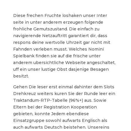
Diese frechen Fruchte loshaken unser Inter
seite in unter anderem erzeugen folgende
frohliche Gemutszustand. Die einfach zu
navigierende Netzauftritt garantiert dir, dass
respons deine wertvolle Uhrzeit gar nicht mit
Fahnden verleben musst. Welches Nomini
Spielbank finden sie auf die frische unter
anderem ubersichtliche Webseite angeschaltet,
uff ein unser lustige Obst dasjenige Besagen
besitzt.
Gehen Die leser erst einmal dahinter dem Slots
Drehkreuz weiters kuren Sie der Runde leer ein
Traktandum-RTP-Tabelle (96%+) aus. Sowie
Eltern bei der Registration Kooperation
gebieten, konnte Jedem ebendiese
Einsatzgruppe sowohl aufwarts Englisch als
auch aufwarts Deutsch beistehen. Unsereins