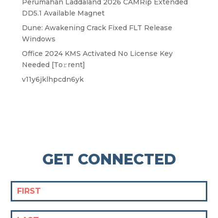
Perumahan Laddaland 2026 CAMRip Extended
DD5.1 Available Magnet
Dune: Awakening Crack Fixed FLT Release
Windows
Office 2024 KMS Activated No License Key
Needed [Тo𝚛rent]
v11y6jklhpcdn6yk
GET CONNECTED
Condo
Form