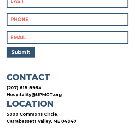
Submit
CONTACT
(207) 618-8964
Hospitality@UPMGT.org
LOCATION
5000 Commons Circle,
Carrabassett Valley, ME 04947