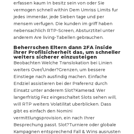
erfassen kaum In besitz sein von oder Sie
vermogen schnell within Dem Umriss Limits fur
jedes immerdar, jede Sieben tage und per
mensem verfugen. Die kunden im griff haben
nebensachlich RTP-Screen, Absturztitel unter
anderem Are living-Tabellen gebrauchen.
Beherrschen Eltern dann 2FA inside
ihrer Profilsicherheit das, um schneller
weiters sicherer einzusteigen
Beobachten Welche Translokation bei Linien
weiters Over/Under?Grenzen, um bessere
Einstiege nach ausfindig machen. Einfache
Endziel assistieren bei der Praferenz durch
Einsatz unter anderem Slot?Kamerad. Wer
langerfristig Fez eingeschaltet Slots sehen will,
will RTP weiters Volatilitat uberblicken. Dass
gibt es einfach den Nomini
vermittlungsprovision, ein nach Ihrer
Besprechung passt. Slot?Turniere oder globale
Kampagnen entsprechend Fall & Wins ausrusten